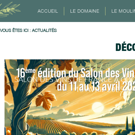
ACCUEIL
LE DOMAINE
LE MOULI
VOUS ÊTES ICI :
ACTUALITÉS
DÉC
11/
03
SALON DES VINS DE FRANCE À CO
13 AVRIL 2025