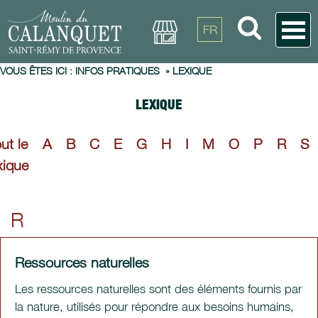
FR
VOUS ÊTES ICI :
INFOS PRATIQUES
»
LEXIQUE
LEXIQUE
ut le
A
B
C
E
G
H
I
M
O
P
R
S
xique
R
Ressources naturelles
Les ressources naturelles sont des éléments fournis par
la nature, utilisés pour répondre aux besoins humains,