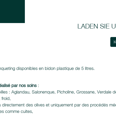
LADEN SIE
K
ueting disponibles en bidon plastique de 5 litres.
alisé par nos soins
:
s Alpilles : Aglandau, Salonenque, Picholine, Grossane, Verda
 froid,
ues directement des olives et uniquement par des procédés m
crues comme cuites,