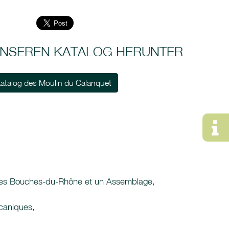
 UNSEREN KATALOG HERUNTER
atalog des Moulin du Calanquet
le des Bouches-du-Rhône et un Assemblage,
écaniques,