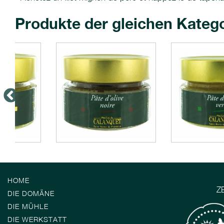
Produkte der gleichen Kateg
HOME
Z
DIE DOMÄNE
DIE MÜHLE
DIE WERKSTATT