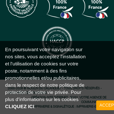
En poursuivant votre navigation sur
nos sites, vous acceptez l'installation
et l'utilisation de cookies sur votre
poste, notamment à des fins
promotionnelles et/ou publicitaires,
dans le respect de notre politique de
2000-2026 © MOULIN DU CALANQUET - TOUS DROITS RÉSERVÉS -
protection de votre vie privée. Pour
SAINT-RÉMY DE PROVENCE
CRÉATION SITE INTERNET : EASY, VOTRE AGENCE DE
plus d'infomations sur les cookies
COMMUNICATION
ACCEP
CLIQUEZ ICI
.
IMPRIMERIE & SIGNALÉTIQUE : IMPRIMERIE-EASY.FR