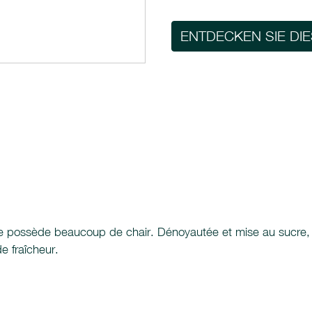
ENTDECKEN SIE DI
lle possède beaucoup de chair. Dénoyautée et mise au sucre, l'o
e fraîcheur.