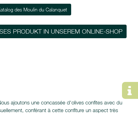
atalog des Moulin du Calanquet
ESES PRODUKT IN UNSEREM ONLINE-SHOP
e. Nous ajoutons une concassée d'olives confites avec du
ellement, conférant à cette confiture un aspect très