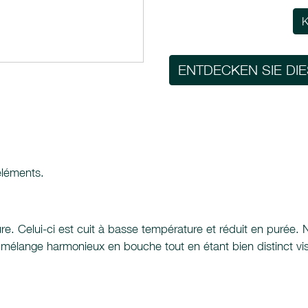
K
ENTDECKEN SIE DI
éléments.
nfiture. Celui-ci est cuit à basse température et réduit en puré
élange harmonieux en bouche tout en étant bien distinct visu