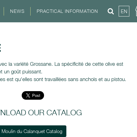
NEWS
PRACTICAL INFORMATION
EN
E
vec la variété Grossane. La spécificité de cette olive est
t un goût puissant.
des est qu'elles sont travaillées sans anchois et au pistou.
NLOAD OUR CATALOG
Moulin du Calanquet Catalog