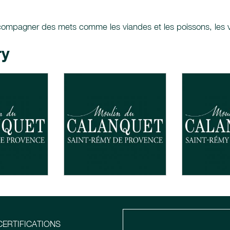
accompagner des mets comme les viandes et les poissons, les v
ry
CERTIFICATIONS