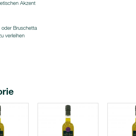
thetischen Akzent
a oder Bruschetta
u verleihen
orie