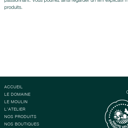
passionnant. Vous pourrez ainsi regarder un film explicatif m
produits.
ACCUEIL
LE DOMAINE
LE MOULIN
L'ATELIER
NOS PRODUITS
NOS BOUTIQUES