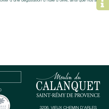
ofiter d'une dégustation d'huile d'olive, ainsi que nos autres
0
3206, VIEUX CHEMIN D’ARLES