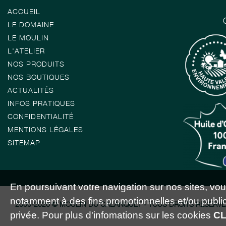
ACCUEIL
LE DOMAINE
LE MOULIN
L'ATELIER
NOS PRODUITS
NOS BOUTIQUES
ACTUALITÉS
INFOS PRATIQUES
CONFIDENTIALITÉ
MENTIONS LÉGALES
SITEMAP
En poursuivant votre navigation sur nos sites, vous 
notamment à des fins promotionnelles et/ou publici
2000-2026 © MOULIN DU CALANQUET - TOUS DROITS RÉSERVÉ
privée. Pour plus d'infomations sur les cookies
CL