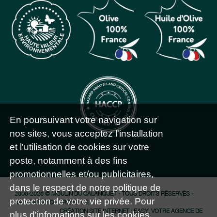
En poursuivant votre navigation sur
nos sites, vous acceptez l'installation
et l'utilisation de cookies sur votre
poste, notamment à des fins
promotionnelles et/ou publicitaires,
dans le respect de notre politique de
2000-2026 © MOULIN DU CALANQUET - TOUS DROITS RÉSERVÉS -
protection de votre vie privée. Pour
SAINT-RÉMY DE PROVENCE
CRÉATION SITE INTERNET : EASY, VOTRE AGENCE DE
plus d'infomations sur les cookies