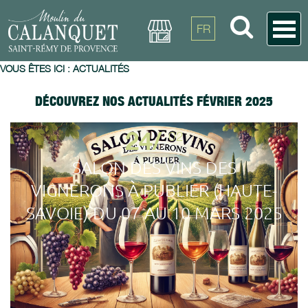
FR
VOUS ÊTES ICI :
ACTUALITÉS
DÉCOUVREZ NOS ACTUALITÉS FÉVRIER 2025
24/
02
SALON DES VINS DES
VIGNERONS À PUBLIER (HAUTE-
SAVOIE) DU 07 AU 10 MARS 2025