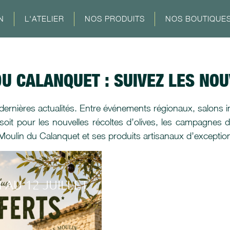
N
L'ATELIER
NOS PRODUITS
NOS BOUTIQUE
DU CALANQUET : SUIVEZ LES NO
rnières actualités. Entre événements régionaux, salons i
oit pour les nouvelles récoltes d’olives, les campagnes d
 Moulin du Calanquet et ses produits artisanaux d’exceptio
 AU 12 JUILLET