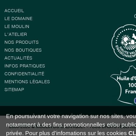
ACCUEIL
LE DOMAINE
LE MOULIN
L'ATELIER
NOS PRODUITS
NOS BOUTIQUES
ACTUALITÉS
INFOS PRATIQUES
CONFIDENTIALITÉ
MENTIONS LÉGALES
SITEMAP
En poursuivant votre navigation sur nos sites, vous 
notamment à des fins promotionnelles et/ou publici
2000-2026 © MOULIN DU CALANQUET - TOUS DROITS RÉSERVÉ
privée. Pour plus d'infomations sur les cookies
CL