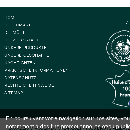
HOME
Z
DIE DOMÄNE
DIE MÜHLE
DIE WERKSTATT
UNSERE PRODUKTE
UNSERE GESCHÄFTE
NACHRICHTEN
PRAKTISCHE INFORMATIONEN
DATENSCHUTZ
RECHTLICHE HINWEISE
SITEMAP
En poursuivant votre navigation sur nos sites, vous 
notamment à des fins promotionnelles et/ou publici
2000-2026 © MOULIN DU CALANQUET - TOUS DROITS RÉSERVÉ