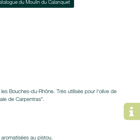
atalogue du Moulin du Calanquet
 les Bouches-du-Rhône. Très utilisée pour l'olive de
dale de Carpentras".
t aromatisées au pistou.