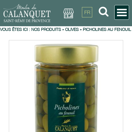
FR
VOUS ÊTES ICI :
NOS PRODUITS
»
OLIVES
»
PICHOLINES AU FENOUIL