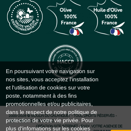
En poursuivant votre navigation sur
nos sites, vous acceptez l'installation
et l'utilisation de cookies sur votre
poste, notamment à des fins
promotionnelles et/ou publicitaires,
dans le respect de notre politique de
2000-2026 © MOULIN DU CALANQUET - TOUS DROITS RÉSERVÉS -
protection de votre vie privée. Pour
SAINT-RÉMY DE PROVENCE
CRÉATION SITE INTERNET : EASY, VOTRE AGENCE DE
plus d'infomations sur les cookies