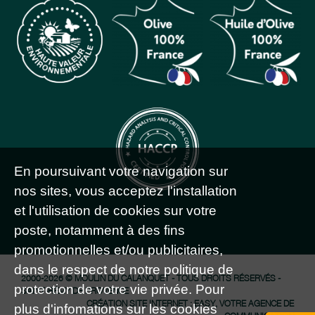
En poursuivant votre navigation sur
nos sites, vous acceptez l'installation
et l'utilisation de cookies sur votre
poste, notamment à des fins
promotionnelles et/ou publicitaires,
dans le respect de notre politique de
2000-2026 © MOULIN DU CALANQUET - TOUS DROITS RÉSERVÉS -
protection de votre vie privée. Pour
SAINT-RÉMY DE PROVENCE
CRÉATION SITE INTERNET : EASY, VOTRE AGENCE DE
plus d'infomations sur les cookies