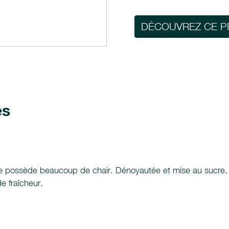
DÉCOUVREZ CE P
es
lle possède beaucoup de chair. Dénoyautée et mise au sucre, l'o
e fraîcheur.