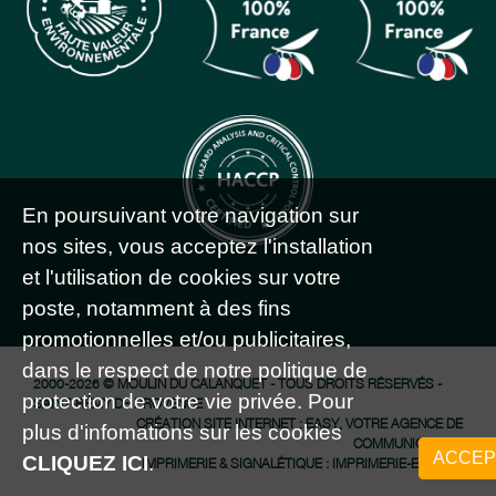
En poursuivant votre navigation sur
nos sites, vous acceptez l'installation
et l'utilisation de cookies sur votre
poste, notamment à des fins
promotionnelles et/ou publicitaires,
dans le respect de notre politique de
2000-2026 © MOULIN DU CALANQUET - TOUS DROITS RÉSERVÉS -
protection de votre vie privée. Pour
SAINT-RÉMY DE PROVENCE
CRÉATION SITE INTERNET : EASY, VOTRE AGENCE DE
plus d'infomations sur les cookies
COMMUNICATION
ACCEP
CLIQUEZ ICI
.
IMPRIMERIE & SIGNALÉTIQUE : IMPRIMERIE-EASY.FR