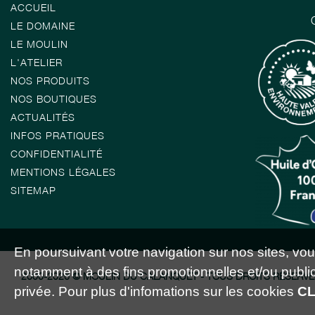
ACCUEIL
LE DOMAINE
LE MOULIN
L'ATELIER
NOS PRODUITS
NOS BOUTIQUES
ACTUALITÉS
INFOS PRATIQUES
CONFIDENTIALITÉ
MENTIONS LÉGALES
SITEMAP
En poursuivant votre navigation sur nos sites, vous 
notamment à des fins promotionnelles et/ou publici
2000-2026 © MOULIN DU CALANQUET - TOUS DROITS RÉSERVÉ
privée. Pour plus d'infomations sur les cookies
CL