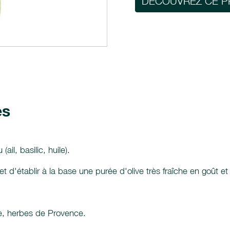
DÉCOUVREZ CE P
es
il, basilic, huile).
t d'établir à la base une purée d'olive très fraîche en goût e
live, herbes de Provence.