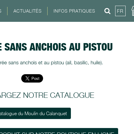
S
ACTUALITÉS
INFOS PRATIQUES
FR
E SANS ANCHOIS AU PISTOU
ée sans anchois et au pistou (ail, basilic, huile).
ARGEZ NOTRE CATALOGUE
atalogue du Moulin du Calanquet