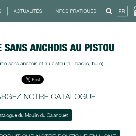
S
ACTUALITÉS
INFOS PRATIQUES
FR
E SANS ANCHOIS AU PISTOU
ée sans anchois et au pistou (ail, basilic, huile).
ARGEZ NOTRE CATALOGUE
atalogue du Moulin du Calanquet