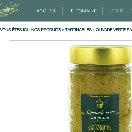
ACCUEIL
LE DOMAINE
LE MOULI
VOUS ÊTES ICI :
NOS PRODUITS
»
TARTINABLES
»
OLIVADE VERTE S