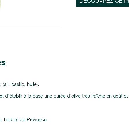
DÉCOUVREZ CE P
es
il, basilic, huile).
t d'établir à la base une purée d'olive très fraîche en goût e
live, herbes de Provence.